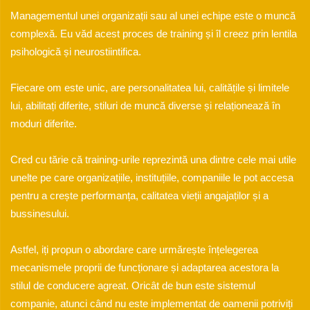
Managementul unei organizații sau al unei echipe este o muncă
complexă. Eu văd acest proces de training și îl creez prin lentila
psihologică și neurostiintifica.
Fiecare om este unic, are personalitatea lui, calitățile și limitele
lui, abilitați diferite, stiluri de muncă diverse și relaționează în
moduri diferite.
Cred cu tărie că training-urile reprezintă una dintre cele mai utile
unelte pe care organizațiile, instituțiile, companiile le pot accesa
pentru a crește performanța, calitatea vieții angajaților și a
bussinesului.
Astfel, iți propun o abordare care urmărește înțelegerea
mecanismele proprii de funcționare și adaptarea acestora la
stilul de conducere agreat. Oricât de bun este sistemul
companie, atunci când nu este implementat de oamenii potriviți